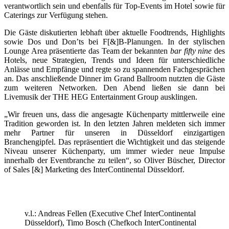
verantwortlich sein und ebenfalls für Top-Events im Hotel sowie für
Caterings zur Verfügung stehen.
Die Gäste diskutierten lebhaft über aktuelle Foodtrends, Highlights
sowie Dos und Don’ts bei F[&]B-Planungen. In der stylischen
Lounge Area präsentierte das Team der bekannten
bar fifty nine
des
Hotels, neue Strategien, Trends und Ideen für unterschiedliche
Anlässe und Empfänge und regte so zu spannenden Fachgesprächen
an. Das anschließende Dinner im Grand Ballroom nutzten die Gäste
zum weiteren Networken. Den Abend ließen sie dann bei
Livemusik der THE HEG Entertainment Group ausklingen.
„Wir freuen uns, dass die angesagte Küchenparty mittlerweile eine
Tradition geworden ist. In den letzten Jahren meldeten sich immer
mehr Partner für unseren in Düsseldorf einzigartigen
Branchengipfel. Das repräsentiert die Wichtigkeit und das steigende
Niveau unserer Küchenparty, um immer wieder neue Impulse
innerhalb der Eventbranche zu teilen“, so Oliver Büscher, Director
of Sales [&] Marketing des InterContinental Düsseldorf.
v.l.: Andreas Fellen (Executive Chef InterContinental
Düsseldorf), Timo Bosch (Chefkoch InterContinental