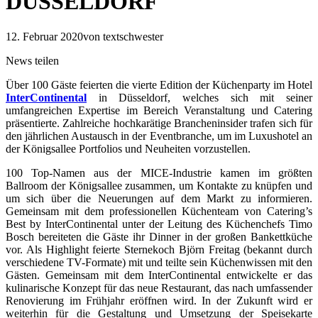
DÜSSELDORF
12. Februar 2020
von textschwester
News teilen
Über 100 Gäste feierten die vierte Edition der Küchenparty im Hotel
InterContinental
in Düsseldorf, welches sich mit seiner
umfangreichen Expertise im Bereich Veranstaltung und Catering
präsentierte. Zahlreiche hochkarätige Brancheninsider trafen sich für
den jährlichen Austausch in der Eventbranche, um im Luxushotel an
der Königsallee Portfolios und Neuheiten vorzustellen.
100 Top-Namen aus der MICE-Industrie kamen im größten
Ballroom der Königsallee zusammen, um Kontakte zu knüpfen und
um sich über die Neuerungen auf dem Markt zu informieren.
Gemeinsam mit dem professionellen Küchenteam von Catering’s
Best by InterContinental unter der Leitung des Küchenchefs Timo
Bosch bereiteten die Gäste ihr Dinner in der großen Bankettküche
vor. Als Highlight feierte Sternekoch Björn Freitag (bekannt durch
verschiedene TV-Formate) mit und teilte sein Küchenwissen mit den
Gästen. Gemeinsam mit dem InterContinental entwickelte er das
kulinarische Konzept für das neue Restaurant, das nach umfassender
Renovierung im Frühjahr eröffnen wird. In der Zukunft wird er
weiterhin für die Gestaltung und Umsetzung der Speisekarte