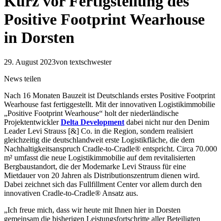
Kurz vor Fertigstellung des
Positive Footprint Wearhouse
in Dorsten
29. August 2023
von textschwester
News teilen
Nach 16 Monaten Bauzeit ist Deutschlands erstes Positive Footprint
Wearhouse fast fertiggestellt. Mit der innovativen Logistikimmobilie
„Positive Footprint Wearhouse“ holt der niederländische
Projektentwickler
Delta Development
dabei nicht nur den Denim
Leader Levi Strauss [&] Co. in die Region, sondern realisiert
gleichzeitig die deutschlandweit erste Logistikfläche, die dem
Nachhaltigkeitsanspruch Cradle-to-Cradle® entspricht. Circa 70.000
m² umfasst die neue Logistikimmobilie auf dem revitalisierten
Bergbaustandort, die der Modemarke Levi Strauss für eine
Mietdauer von 20 Jahren als Distributionszentrum dienen wird.
Dabei zeichnet sich das Fullfillment Center vor allem durch den
innovativen Cradle-to-Cradle® Ansatz aus.
„Ich freue mich, dass wir heute mit Ihnen hier in Dorsten
gemeinsam die bisherigen Leistungsfortschritte aller Beteiligten