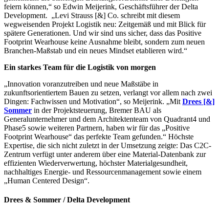
feiern können,“ so Edwin Meijerink, Geschäftsführer der Delta
Development. „Levi Strauss [&] Co. schreibt mit diesem
wegweisenden Projekt Logistik neu: Zeitgemäß und mit Blick für
spätere Generationen. Und wir sind uns sicher, dass das Positive
Footprint Wearhouse keine Ausnahme bleibt, sondern zum neuen
Branchen-Maßstab und ein neues Mindset etablieren wird.“
Ein starkes Team für die Logistik von morgen
„Innovation voranzutreiben und neue Maßstäbe in
zukunftsorientiertem Bauen zu setzen, verlangt vor allem nach zwei
Dingen: Fachwissen und Motivation“, so Meijerink. „Mit
Drees [&]
Sommer
in der Projektsteuerung, Bremer BAU als
Generalunternehmer und dem Architektenteam von Quadrant4 und
Phase5 sowie weiteren Partnern, haben wir für das „Positive
Footprint Wearhouse“ das perfekte Team gefunden.“ Höchste
Expertise, die sich nicht zuletzt in der Umsetzung zeigte: Das C2C-
Zentrum verfügt unter anderem über eine Material-Datenbank zur
effizienten Wiederverwertung, höchster Materialgesundheit,
nachhaltiges Energie- und Ressourcenmanagement sowie einem
„Human Centered Design“.
Drees & Sommer / Delta Development