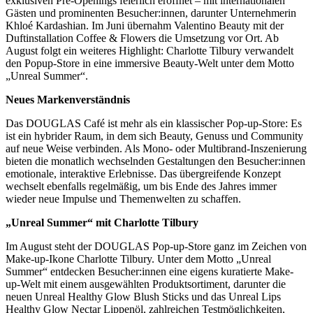
exklusiven Pre-Openings feierlich eröffnet – mit internationalen
Gästen und prominenten Besucher:innen, darunter Unternehmerin
Khloé Kardashian. Im Juni übernahm Valentino Beauty mit der
Duftinstallation Coffee & Flowers die Umsetzung vor Ort. Ab
August folgt ein weiteres Highlight: Charlotte Tilbury verwandelt
den Popup-Store in eine immersive Beauty-Welt unter dem Motto
„Unreal Summer“.
Neues Markenverständnis
Das DOUGLAS Café ist mehr als ein klassischer Pop-up-Store: Es
ist ein hybrider Raum, in dem sich Beauty, Genuss und Community
auf neue Weise verbinden. Als Mono- oder Multibrand-Inszenierung
bieten die monatlich wechselnden Gestaltungen den Besucher:innen
emotionale, interaktive Erlebnisse. Das übergreifende Konzept
wechselt ebenfalls regelmäßig, um bis Ende des Jahres immer
wieder neue Impulse und Themenwelten zu schaffen.
„Unreal Summer“ mit Charlotte Tilbury
Im August steht der DOUGLAS Pop-up-Store ganz im Zeichen von
Make-up-Ikone Charlotte Tilbury. Unter dem Motto „Unreal
Summer“ entdecken Besucher:innen eine eigens kuratierte Make-
up-Welt mit einem ausgewählten Produktsortiment, darunter die
neuen Unreal Healthy Glow Blush Sticks und das Unreal Lips
Healthy Glow Nectar Lippenöl, zahlreichen Testmöglichkeiten,