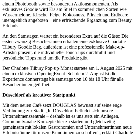
einem Photobooth sowie besonderen Aktionsmomenten. Als
exklusives Goodie wird Eis am Stiel in sommerlichen Sorten wie
Wassermelone, Kirsche, Feige, Kokosnuss, Pfirsich und Erdbeere
unentgeltlich angeboten – eine erfrischende Ergänzung zum Beauty-
Erlebnis.
An den Samstagen wartet ein besonderes Extra auf die Gäste: Die
ersten zwanzig Besucher:innen erhalten eine exklusive Charlotte
Tilbury Goodie Bag, außerdem ist eine professionelle Make-up-
Artistin präsent, die individuelle Touch-ups durchführt und
persönliche Tipps rund um die Produkte gibt.
Der Charlotte Tilbury Pop-up-Monat startete am 1. August 2025 mit
einem exklusiven OpeningEvent. Seit dem 2. August ist die
Experience donnerstags bis samstags von 10 bis 18 Uhr für alle
Besucher:innen geöffnet.
Düsseldorf als kreativer Startpunkt
Mit dem neuen Café setzt DOUGLAS bewusst auf seine enge
Verbindung zur Stadt. „In Düsseldorf befindet sich unsere
Unternehmenszentrale – deshalb ist es uns stets ein Anliegen,
Community-nahe Konzepte hier zu starten und gleichzeitig
gemeinsam mit lokalen Gastronomien und Unternehmer:innen neue
Erlebnisräume für unsere Kund:innen zu schaffen“, erklärt Charlotte