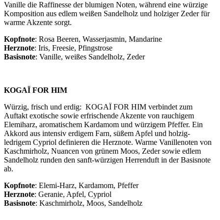
Vanille die Raffinesse der blumigen Noten, während eine würzige
Komposition aus edlem weißen Sandelholz und holziger Zeder für
warme Akzente sorgt.
Kopfnote
: Rosa Beeren, Wasserjasmin, Mandarine
Herznote
: Iris, Freesie, Pfingstrose
Basisnote
: Vanille, weißes Sandelholz, Zeder
KOGAÏ FOR HIM
Würzig, frisch und erdig: KOGAÏ FOR HIM verbindet zum
Auftakt exotische sowie erfrischende Akzente von rauchigem
Elemiharz, aromatischem Kardamom und würzigem Pfeffer. Ein
Akkord aus intensiv erdigem Farn, süßem Apfel und holzig-
ledrigem Cypriol definieren die Herznote. Warme Vanillenoten von
Kaschmirholz, Nuancen von grünem Moos, Zeder sowie edlem
Sandelholz runden den sanft-würzigen Herrenduft in der Basisnote
ab.
Kopfnote
: Elemi-Harz, Kardamom, Pfeffer
Herznote
: Geranie, Apfel, Cypriol
Basisnote
: Kaschmirholz, Moos, Sandelholz