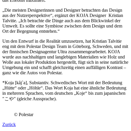
das Erlebnis maximiert.
„Die meisten Designerinnen und Designer betrachten das Design
aus der Nutzerperspektive“, ergänzt der KOJA Designer Kristian
Talvitie. „Ich betrachte die Dinge auch aus dem Blickwinkel der
Umwelt. Es sollte eine Symbiose zwischen dem Design und dem
Ort der Begegnung entstehen.“
Um den Entwurf in die Realität umzusetzen, hat Kristian Talvitie
eng mit dem Polestar Design Team in Göteborg, Schweden, und mit
der finnischen Designagentur Ultra zusammengearbeitet. KOJA
wurde aus nachhaltigen und langlebigen Materialien wie Holz und
Wolle aus lokaler Produktion hergestellt, fügt sich in seine natürliche
Umgebung ein und schafft gleichzeitig einen auffälligen Kontrast –
ganz wie die Autos von Polestar.
*Koja [kåj`a], Substantiv. Schwedisches Wort mit der Bedeutung
„Hütte“ oder „Höhle“. Das Wort Koja hat eine ähnliche Bedeutung
in mehreren Sprachen, vom deutschen „Koje“ bis zum japanischen
"こや" (gleiche Aussprache).
© Polestar
Zurück