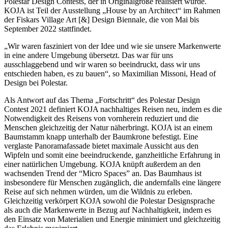
Polestar Design Contests, der in Originalgröße realisiert wurde.
KOJA ist Teil der Ausstellung „House by an Architect“ im Rahmen
der Fiskars Village Art [&] Design Biennale, die von Mai bis
September 2022 stattfindet.
„Wir waren fasziniert von der Idee und wie sie unsere Markenwerte
in eine andere Umgebung übersetzt. Das war für uns
ausschlaggebend und wir waren so beeindruckt, dass wir uns
entschieden haben, es zu bauen“, so Maximilian Missoni, Head of
Design bei Polestar.
Als Antwort auf das Thema „Fortschritt“ des Polestar Design
Contest 2021 definiert KOJA nachhaltiges Reisen neu, indem es die
Notwendigkeit des Reisens von vornherein reduziert und die
Menschen gleichzeitig der Natur näherbringt. KOJA ist an einem
Baumstamm knapp unterhalb der Baumkrone befestigt. Eine
verglaste Panoramafassade bietet maximale Aussicht aus den
Wipfeln und somit eine beeindruckende, ganzheitliche Erfahrung in
einer natürlichen Umgebung. KOJA knüpft außerdem an den
wachsenden Trend der “Micro Spaces” an. Das Baumhaus ist
insbesondere für Menschen zugänglich, die andernfalls eine längere
Reise auf sich nehmen würden, um die Wildnis zu erleben.
Gleichzeitig verkörpert KOJA sowohl die Polestar Designsprache
als auch die Markenwerte in Bezug auf Nachhaltigkeit, indem es
den Einsatz von Materialien und Energie minimiert und gleichzeitig