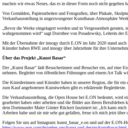
machen wir etwas Neues, das es in dieser Form noch nicht gegeben 
Von Gemälden, Papierarbeiten und Fotografien, über Plakate, Skulpt
Verkaufsausstellung in ungezwungener Kunstbasar-Atmosphäre Werk
„Bevor die Werke eingelagert werden und in Vergessenheit geraten, i
wahrgenommen wird“ sagt Dorothee von Posadowsky, Leiterin der E.ON
Mit der Übernahme der innogy durch E.ON im Jahr 2020 stand auch d
Künstler haben RWE und innogy über Jahrzehnte für ihre Unternehmen
Über das Projekt „Kunst Basar“
Der „Kunst Basar“ lädt Besucherinnen und Besucher ein, auf eine En
nehmen. Begleitet von öffentlichen Führungen und einem Art Talk wi
Die Künstlerinnen und Künstler haben in unserer Region, die für ein 
zum Kauf angebotenen Kunstwerken gibt es erklärende Begleittexte.
Die Verkaufsausstellung, die Open House bei E.ON bedeutet, wird e
gearbeitet haben oder arbeiten und die Bilder aus ihrem Berufsleben
dem Dortmunder Maler Günter Rückert fasziniert ist: „Ich kann mich 
Arbeiten habe und sie mir sehr gut gefallen, freue ich mich jetzt über
Folgen Sie uns auf Instagram: kunst_basar_e.on und auf der E.ON-
https://www.eon.com/de/ueber-uns/kunst-und-design/kunstbasar.html