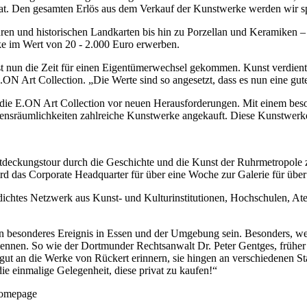
hat. Den gesamten Erlös aus dem Verkauf der Kunstwerke werden wir 
uren und historischen Landkarten bis hin zu Porzellan und Keramiken 
e im Wert von 20 - 2.000 Euro erwerben.
st nun die Zeit für einen Eigentümerwechsel gekommen. Kunst verdient 
 Art Collection. „Die Werte sind so angesetzt, dass es nun eine gute
ie E.ON Art Collection vor neuen Herausforderungen. Mit einem beso
sräumlichkeiten zahlreiche Kunstwerke angekauft. Diese Kunstwerke ge
tdeckungstour durch die Geschichte und die Kunst der Ruhrmetropole 
rd das Corporate Headquarter für über eine Woche zur Galerie für übe
dichtes Netzwerk aus Kunst- und Kulturinstitutionen, Hochschulen, Atel
in besonderes Ereignis in Essen und der Umgebung sein. Besonders, 
 kennen. So wie der Dortmunder Rechtsanwalt Dr. Peter Gentges, frühe
gut an die Werke von Rückert erinnern, sie hingen an verschiedenen St
 die einmalige Gelegenheit, diese privat zu kaufen!“
Homepage