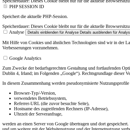
Speicherdauer:
Dieses Cookie bleibt nur für die aktuelle Browsersitz
PHP SESSION ID
Speichert die aktuelle PHP-Session.
Speicherdauer:
Dieses Cookie bleibt nur für die aktuelle Browsersitz
Analyse
Details einblenden
für Analyse
Details ausblenden
für Analy
Mit Hilfe von Cookies und ähnlichen Technologien sind wir in der La
Verbesserungen vorzunehmen.
Google Analytics
Zum Zwecke der bedarfsgerechten Gestaltung und fortlaufenden Optim
Dublin 4, Irland; im Folgenden „Google“). Rechtsgrundlage dieser Ver
In diesem Zusammenhang werden pseudonymisierte Nutzungsprofile er
Browser-Typ/-Version,
verwendetes Betriebssystem,
Referrer-URL (die zuvor besuchte Seite),
Hostname des zugreifenden Rechners (IP-Adresse),
Uhrzeit der Serveranfrage,
werden an einen Server von Google übertragen und dort gespeichert
und um weitere mit der Websitenutzung und der Internetnutzung verb