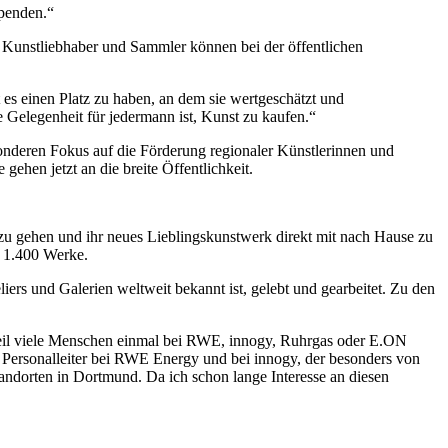
spenden.“
– Kunstliebhaber und Sammler können bei der öffentlichen
es einen Platz zu haben, an dem sie wertgeschätzt und
 Gelegenheit für jedermann ist, Kunst zu kaufen.“
nderen Fokus auf die Förderung regionaler Künstlerinnen und
hen jetzt an die breite Öffentlichkeit.
zu gehen und ihr neues Lieblingskunstwerk direkt mit nach Hause zu
r 1.400 Werke.
iers und Galerien weltweit bekannt ist, gelebt und gearbeitet. Zu den
weil viele Menschen einmal bei RWE, innogy, Ruhrgas oder E.ON
r Personalleiter bei RWE Energy und bei innogy, der besonders von
andorten in Dortmund. Da ich schon lange Interesse an diesen