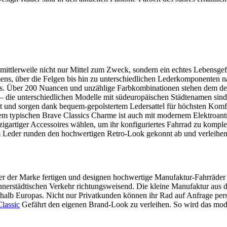
mittlerweile nicht nur Mittel zum Zweck, sondern ein echtes Lebensgef
ns, über die Felgen bis hin zu unterschiedlichen Lederkomponenten n
ics. Über 200 Nuancen und unzählige Farbkombinationen stehen dem de
 die unterschiedlichen Modelle mit südeuropäischen Städtenamen sind 
gt und sorgen dank bequem-gepolstertem Ledersattel für höchsten Komf
m typischen Brave Classics Charme ist auch mit modernem Elektroantri
gartiger Accessoires wählen, um ihr konfiguriertes Fahrrad zu komplet
em Leder runden den hochwertigen Retro-Look gekonnt ab und verleihe
er der Marke fertigen und designen hochwertige Manufaktur-Fahrräder s
nnerstädtischen Verkehr richtungsweisend. Die kleine Manufaktur aus 
halb Europas. Nicht nur Privatkunden können ihr Rad auf Anfrage perso
lassic
Gefährt den eigenen Brand-Look zu verleihen. So wird das modi