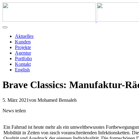
Aktuelles
Kunden
Projekte
Agentur
Portfolio
Kontakt
English
Brave Classics: Manufaktur-Rä
5. März 2021
von Mohamed Bensaleh
News teilen
Ein Fahrrad ist heute mehr als ein umweltbewusstes Fortbewegungsmitt
Mobilität in Zeiten von rasch voranschreitenden Infektionsketten. D
Qualität und Ausdruck der eigenen Individualität. Die formschönen D