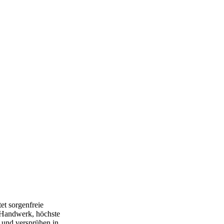
et sorgenfreie
 Handwerk, höchste
h und versprühen in