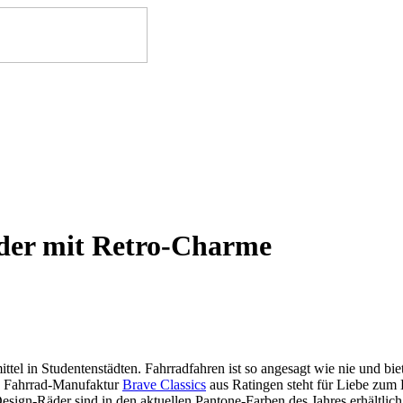
der mit Retro-Charme
el in Studentenstädten. Fahrradfahren ist so angesagt wie nie und biet
ie Fahrrad-Manufaktur
Brave Classics
aus Ratingen steht für Liebe zum
esign-Räder sind in den aktuellen Pantone-Farben des Jahres erhältlic