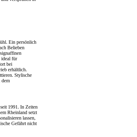
ühl. Ein persönlich
ach Belieben
signaffinen
ideal für
ort bei
eb erhältlich.
tieren. Stylische
n dem
eit 1991. In Zeiten
dem Rheinland setzt
nalisieren lassen,
sche Gefährt nicht