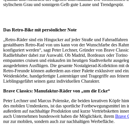
stylischem Grau und sonnigem Gelb gute Laune und Trendgespür.
Das Retro-Bike mit persönlicher Note
„Retro-Räder sind ein Hingucker auf jeder Straße und Fahrradfahren 
gestaltbares Retro-Rad von uns kann von der Wunschfarbe des Rahme
konfiguriert werden“, sagt Peter Lechner, Gründer von Brave Class
Radliebhaber dabei zur Auswahl. Ob Madrid, Bordeaux oder Torino –
entspanntes cruisen und einkaufen im heutigen Stadtverkehr ausgele
ausgedehnten Ausflügen. Die gesamte Nostalgierad-Kollektion mit de
Retro-Freunde können außerdem aus einer Palette exklusiver und einzi
Weidenkörbe, handgefertigte Lastenträger und Tragegriffe aus fein
Lieblingsgefährt seinen ganz individuellen Charakter.
Brave Classics: Manufaktur-Räder von „um die Ecke“
Peter Lechner und Marcus Polenske, die beiden kreativen Köpfe hint
des mobilen Umdenkens, ist das sportliche Fortbewegungsmittel im i
außerdem auf nachhaltige Produktion und kurze Vertriebsketten inner
auch Unternehmen bundesweit haben die Möglichkeit, ihrem
Brave C
nur zur mobilen, sondern auch zur nachhaltigen Werbefläche.