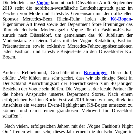
Die Modeinstanz
Vogue
kommt nach Düsseldorf: Am 6. September
2019 steht die nordrhein-westfälische Landeshauptstadt ganz im
Zeichen von Mode und Lifestyle. Gemeinsam mit dem offiziellen
Sponsor Mercedes-Benz Rhein-Ruhr, holen die
Kö-Bogen
-
Eigentümer Art-Invest sowie der Department Store Breuninger das
führende deutsche Modemagazin Vogue für ein Fashion-Festival
zurück nach Düsseldorf, um gemeinsam das 40. Jubiläum der
Modeinstanz zu feiern. Talks mit der Vogue Redaktion, Fashion
Präsentationen sowie exklusive Mercedes-Fahrzeugpräsentationen
laden Fashion- und Lifestyle-Begeisterte an den Düsseldorfer Kö-
Bogen.
Andreas Rebbelmund, Geschäftsführer
Breuninger
Düsseldorf,
erklärt: „Wir fühlen uns sehr geehrt, dass wir als einzige Stadt in
Deutschland Ausrichtungsort der Feierlichkeiten zum 40-jährigen
Bestehen der Vogue sein dürfen. Die Vogue ist der ideale Partner für
die hohen Ansprüche unseres Department Stores. Nach einem
erfolgreichen Fashion Rocks Festival 2019 freuen wir uns, direkt im
Anschluss ein weiteres Event-Highlight am Kö-Bogen umsetzen zu
können und damit einen grandiosen Mehrwert für Düsseldorf
schaffen“.
„Nach vielen, erfolgreichen Jahren mit der ‚Vogue Fashion’s Night
Out‘ freuen wir uns sehr, dieses Jahr erneut die deutsche Vogue in