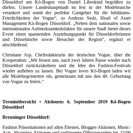
Düsseldorf am Kö-Bogen von Daniel Libeskind begrüßen zu
dürfen. Unsere Landeshauptstadt ist fest in der Modebranche
verankert und somit der perfekte Gastgeber für die Jubiläums-
Feierlichkeiten der Vogue“, so Andreas Stolz, Head of Asset
Management Kö-Bogen Düsseldorf. „Neben dem nationalen sowie
internationalen Aufmerksamkeitsfaktor für unsere Stadt bietet dieses
Event einen spannenden Anziehungspunkt für Düsseldorferinnen
und Düsseldorfer sowie Besucher der Region“, ergänzt er
abschließend.
Christiane Arp, Chefredakteurin der deutschen Vogue, über die
Kooperation: „Wir freuen uns, nach zwei Jahren Pause wieder nach
Düsseldorf zurückzukehren und die Idee des Fashion-Festivals
wieder aufleben zu lassen. Bei Vogue loves Kö-Bogen laden wir
alle Modebegeisterten ein, gemeinsam mit uns den 40. Geburtstag
von Vogue zu feiern.‘‘
Terminübersicht + Aktionen: 6. September 2019 Kö-Bogen
Düsseldorf
Breuninger Düsseldorf:
Fashion Präsentationen auf allen Ebenen, Blogger-Aktionen, Music-
Acts, Shopping-Aktionen und verlängerte Öffnungszeiten bis 22:00