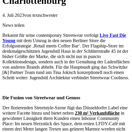
Charlottenburg
4. Juli 2023
von textschwester
News teilen
Bekannt für seine contemporary Streetwear verfolgt
Live Fast Die
Young
mit dem Umzug in den neuen Berliner Store die
Erfolgsstrategie ‚Retail meets Coffee Bar‘. Der Flagship-Store im
denkmalgeschützten Jugendstil Haus in der Schlüterstraße 45 ist der
bisher Größte der Marke, die sich nicht nur in puncto
Kollektionsdesign, sondern auch in der Gestaltung der Ladenflächen
von anderen Brands abhebt. Für die Hauptstadt ging das Schwitzke
[&] Partner Team rund um Tina Jokisch konzeptionell noch einen
Schritt weiter: Jugendstil Architektur verbindet Streetwear Coolness.
Die Fusion von Streetwear und Genuss
Der florierenden Streetstyle-Szene fügt das Düsseldorfer Label eine
weitere Facette hinzu und bietet neben
230 m² Verkaufsfläche
in
gewohnter Lässigkeit ihren Kunden einen Inhouse Community
Place: Im neuen Herzstück des Space, dem ersten LFDY-Café mit
einem drei Meter langen Tresen aus grünem Marmor werden nicht