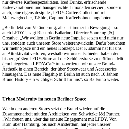
nur diverse Kaffeespezialitäten, Iced Drinks, erfrischende
Eisteevariationen und hausgemachte Limonaden serviert, sondern
auch‚ eine eigens designte ‚LFDY-Coffee-Collection‘ mit
Mehrwegbecher, T-Shirt, Cap und Kaffeebohnen angeboten.
„Berlin lebt von Veränderung, alles ist immer in Bewegung – so
auch LFDY“, sagt Riccardo Ballarino, Director Sourcing [&]
Creative. „Wir wollten in Berlin neue Impulse setzen und nicht nur
uns, sondern auch unseren Store weiterentwickeln. Dafür brauchten
wir mehr Space und ein neues Konzept. Der Kudamm hat für uns
an Attraktivität verloren, weshalb wir uns entschieden haben den
bisher größten LFDY-Store auf der Schlüterstraße zu eröffnen. Mit
dem integrierten LFDY-Café transportieren wir unsere Brand-
Ästhetik in einen Bereich, der über Streetwear und Accessories
hinausgeht. Das neue Flagship in Berlin ist auch nach 10 Jahren
Brand History ein wichtiger Schritt für uns“, so Ballarino weiter.
Urban Modernity im neuen Berliner Space
Wie in den anderen Stores setzt die Brand wieder auf die
Zusammenarbeit mit den Architekten von Schwitzke [&] Partner.
„Wir freuen uns, über das erneute Engagement mit LFDY. Von
Köln über Hamburg, bis nach Amsterdam, hat jeder unserer