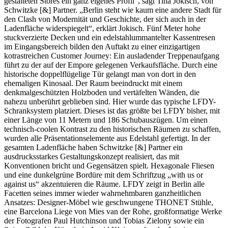
gestalteten Stores ein ganz eigenes Profil“, sagt Tina Jokisch, von
Schwitzke [&] Partner. „Berlin steht wie kaum eine andere Stadt für
den Clash von Modernität und Geschichte, der sich auch in der
Ladenfläche widerspiegelt“, erklärt Jokisch. Fünf Meter hohe
stuckverzierte Decken und ein edelstahlummantelter Kassentresen
im Eingangsbereich bilden den Auftakt zu einer einzigartigen
kotrastreichen Customer Journey: Ein ausladender Treppenaufgang
führt zu der auf der Empore gelegenen Verkaufsfläche. Durch eine
historische doppelflügelige Tür gelangt man von dort in den
ehemaligen Kinosaal. Der Raum beeindruckt mit einem
denkmalgeschützten Holzboden und vertäfelten Wänden, die
nahezu unberührt geblieben sind. Hier wurde das typische LFDY-
Schranksystem platziert. Dieses ist das größte bei LFDY bisher, mit
einer Länge von 11 Metern und 186 Schubauszügen. Um einen
technisch-coolen Kontrast zu den historischen Räumen zu schaffen,
wurden alle Präsentationselemente aus Edelstahl gefertigt. In der
gesamten Ladenfläche haben Schwitzke [&] Partner ein
ausdrucksstarkes Gestaltungskonzept realisiert, das mit
Konventionen bricht und Gegensätzen spielt. Hexagonale Fliesen
und eine dunkelgrüne Bordüre mit dem Schriftzug „with us or
against us“ akzentuieren die Räume. LFDY zeigt in Berlin alle
Facetten seines immer wieder wahrnehmbaren ganzheitlichen
Ansatzes: Designer-Möbel wie geschwungene THONET Stühle,
eine Barcelona Liege von Mies van der Rohe, großformatige Werke
der Fotografen Paul Hutchinson und Tobias Zielony sowie ein