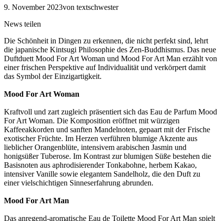
9. November 2023
von textschwester
News teilen
Die Schönheit in Dingen zu erkennen, die nicht perfekt sind, lehrt
die japanische Kintsugi Philosophie des Zen-Buddhismus. Das neue
Duftduett Mood For Art Woman und Mood For Art Man erzählt von
einer frischen Perspektive auf Individualität und verkörpert damit
das Symbol der Einzigartigkeit.
Mood For Art Woman
Kraftvoll und zart zugleich präsentiert sich das Eau de Parfum Mood
For Art Woman. Die Komposition eröffnet mit würzigen
Kaffeeakkorden und sanften Mandelnoten, gepaart mit der Frische
exotischer Früchte. Im Herzen verführen blumige Akzente aus
lieblicher Orangenblüte, intensivem arabischen Jasmin und
honigsüßer Tuberose. Im Kontrast zur blumigen Süße bestehen die
Basisnoten aus aphrodisierender Tonkabohne, herbem Kakao,
intensiver Vanille sowie elegantem Sandelholz, die den Duft zu
einer vielschichtigen Sinneserfahrung abrunden.
Mood For Art Man
Das anregend-aromatische Eau de Toilette Mood For Art Man spielt