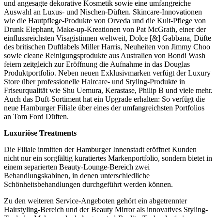
und angesagte dekorative Kosmetik sowie eine umfangreiche
Auswahl an Luxus- und Nischen-Düften. Skincare-Innovationen
wie die Hautpflege-Produkte von Orveda und die Kult-Pflege von
Drunk Elephant, Make-up-Kreationen von Pat McGrath, einer der
einflussreichsten Visagistinnen weltweit, Dolce [&] Gabbana, Düfte
des britischen Duftlabels Miller Harris, Neuheiten von Jimmy Choo
sowie cleane Reinigungsprodukte aus Australien von Bondi Wash
feiern zeitgleich zur Eröffnung die Aufnahme in das Douglas
Produktportfolio. Neben neuen Exklusivmarken verfügt der Luxury
Store über professionelle Haircare- und Styling-Produkte in
Friseurqualität wie Shu Uemura, Kerastase, Philip B und viele mehr.
Auch das Duft-Sortiment hat ein Upgrade erhalten: So verfügt die
neue Hamburger Filiale über eines der umfangreichsten Portfolios
an Tom Ford Düften.
Luxuriöse Treatments
Die Filiale inmitten der Hamburger Innenstadt eröffnet Kunden
nicht nur ein sorgfältig kuratiertes Markenportfolio, sondern bietet in
einem separierten Beauty-Lounge-Bereich zwei
Behandlungskabinen, in denen unterschiedliche
Schönheitsbehandlungen durchgeführt werden können.
Zu den weiteren Service-Angeboten gehört ein abgetrennter
Hairstyling-Bereich und der Beauty Mirror als innovatives Styling-