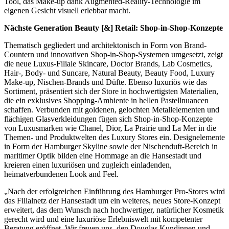
Tool, das Make-up dank Augmented-Reality-Technologie im
eigenen Gesicht visuell erlebbar macht.
Nächste Generation Beauty [&] Retail: Shop-in-Shop-Konzepte
Thematisch gegliedert und architektonisch in Form von Brand-
Countern und innovativen Shop-in-Shop-Systemen umgesetzt, zeigt
die neue Luxus-Filiale Skincare, Doctor Brands, Lab Cosmetics,
Hair-, Body- und Suncare, Natural Beauty, Beauty Food, Luxury
Make-up, Nischen-Brands und Düfte. Ebenso luxuriös wie das
Sortiment, präsentiert sich der Store in hochwertigsten Materialien,
die ein exklusives Shopping-Ambiente in hellen Pastellnuancen
schaffen. Verbunden mit goldenen, gelochten Metallelementen und
flächigen Glasverkleidungen fügen sich Shop-in-Shop-Konzepte
von Luxusmarken wie Chanel, Dior, La Prairie und La Mer in die
Themen- und Produktwelten des Luxury Stores ein. Designelemente
in Form der Hamburger Skyline sowie der Nischenduft-Bereich in
maritimer Optik bilden eine Hommage an die Hansestadt und
kreieren einen luxuriösen und zugleich einladenden,
heimatverbundenen Look and Feel.
„Nach der erfolgreichen Einführung des Hamburger Pro-Stores wird
das Filialnetz der Hansestadt um ein weiteres, neues Store-Konzept
erweitert, das dem Wunsch nach hochwertiger, natürlicher Kosmetik
gerecht wird und eine luxuriöse Erlebniswelt mit kompetenter
Beratung eröffnet. Wir freuen uns, den Douglas Kundinnen und