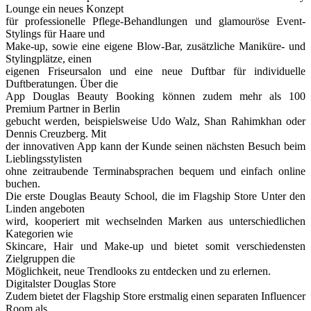
Lounge ein neues Konzept
für professionelle Pflege-Behandlungen und glamouröse Event-
Stylings für Haare und
Make-up, sowie eine eigene Blow-Bar, zusätzliche Maniküre- und
Stylingplätze, einen
eigenen Friseursalon und eine neue Duftbar für individuelle
Duftberatungen. Über die
App Douglas Beauty Booking können zudem mehr als 100
Premium Partner in Berlin
gebucht werden, beispielsweise Udo Walz, Shan Rahimkhan oder
Dennis Creuzberg. Mit
der innovativen App kann der Kunde seinen nächsten Besuch beim
Lieblingsstylisten
ohne zeitraubende Terminabsprachen bequem und einfach online
buchen.
Die erste Douglas Beauty School, die im Flagship Store Unter den
Linden angeboten
wird, kooperiert mit wechselnden Marken aus unterschiedlichen
Kategorien wie
Skincare, Hair und Make-up und bietet somit verschiedensten
Zielgruppen die
Möglichkeit, neue Trendlooks zu entdecken und zu erlernen.
Digitalster Douglas Store
Zudem bietet der Flagship Store erstmalig einen separaten Influencer
Room als