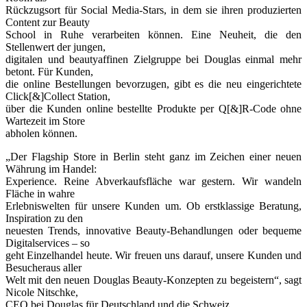
Rückzugsort für Social Media-Stars, in dem sie ihren produzierten
Content zur Beauty
School in Ruhe verarbeiten können. Eine Neuheit, die den
Stellenwert der jungen,
digitalen und beautyaffinen Zielgruppe bei Douglas einmal mehr
betont. Für Kunden,
die online Bestellungen bevorzugen, gibt es die neu eingerichtete
Click[&]Collect Station,
über die Kunden online bestellte Produkte per Q[&]R-Code ohne
Wartezeit im Store
abholen können.
„Der Flagship Store in Berlin steht ganz im Zeichen einer neuen
Währung im Handel:
Experience. Reine Abverkaufsfläche war gestern. Wir wandeln
Fläche in wahre
Erlebniswelten für unsere Kunden um. Ob erstklassige Beratung,
Inspiration zu den
neuesten Trends, innovative Beauty-Behandlungen oder bequeme
Digitalservices – so
geht Einzelhandel heute. Wir freuen uns darauf, unsere Kunden und
Besucheraus aller
Welt mit den neuen Douglas Beauty-Konzepten zu begeistern“, sagt
Nicole Nitschke,
CEO bei Douglas für Deutschland und die Schweiz.