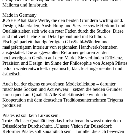
Mallorca und Innsbruck.
Made in Germany
JOSEF P hat klare Werte, die den beiden Gründern wichtig sind.
Design, Materialien, Ausbildung und Service sowie Herkunft und
Qualität ziehen sich wie ein roter Faden durch die Studios. Diese
sind mit viel Liebe zum Detail gebaut und mit Echtholz-
Fischgrätparkett, handgefertigten GlasStahl-Wänden und
maßgefertigtem Interieur von regionalen Handwerksbetrieben
ausgestattet. Die ausgewählten Reformer gehören zu den
hochwertigsten Geräten auf dem Markt. Sie verbinden Effizienz,
Präzision und Design, im Sinne der Philosophie von Joseph Pilates,
jedoch weiterentwickelt: dynamisch, klar, leistungsorientiert und
ästhetisch.
Auch bei der eigens entworfenen Modekollektion – darunter
rutschfeste Socken und Activewear – setzen die beiden Gründer
konsequent auf Qualität. Alle Kollektionsteile werden in
Kooperation mit dem deutschen Traditionsunternehmen Trigema
produziert.
Pilates ist soll kein Luxus sein.
Trotz höchster Qualität liegt das Preisniveau bewusst unter dem
Düsseldorfer Durchschnitt. „Unsere Vision für Düsseldorf:
Reformer Pilates soll zugänglich sein – für alle, die sich bewegen