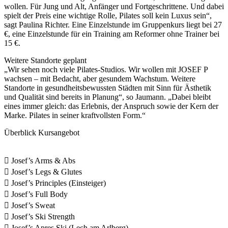
wollen. Für Jung und Alt, Anfänger und Fortgeschrittene. Und dabei
spielt der Preis eine wichtige Rolle, Pilates soll kein Luxus sein“,
sagt Paulina Richter. Eine Einzelstunde im Gruppenkurs liegt bei 27
€, eine Einzelstunde für ein Training am Reformer ohne Trainer bei
15 €.
Weitere Standorte geplant
„Wir sehen noch viele Pilates-Studios. Wir wollen mit JOSEF P
wachsen – mit Bedacht, aber gesundem Wachstum. Weitere
Standorte in gesundheitsbewussten Städten mit Sinn für Ästhetik
und Qualität sind bereits in Planung“, so Jaumann. „Dabei bleibt
eines immer gleich: das Erlebnis, der Anspruch sowie der Kern der
Marke. Pilates in seiner kraftvollsten Form.“
Überblick Kursangebot
 Josef’s Arms & Abs
 Josef’s Legs & Glutes
 Josef’s Principles (Einsteiger)
 Josef’s Full Body
 Josef’s Sweat
 Josef’s Ski Strength
 Josef’s Apres Ski (Lech am Arlberg)