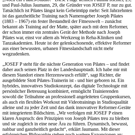
und Paul-Julius Jaumann, 29, die Gründer von JOSEF P, nur zu gut.
Tatsächlich ist Pilates längst kein Geheimtipp mehr: Seit Jahrzehnten
ist das ganzheitliche Training nach Namensgeber Joseph Pilates
(1883 – 1967) ein fester Bestandteil der Fitnesswelt – zunächst
bekannt als Training auf der Matte, später auch mit dem Reformer,
der schon immer ein zentrales Gerät der Methode nach Joseph
Pilates war, einst vor allem als Werkzeug in Reha-Kliniken und
Tanzakademien. Heute ist der gelenkschonende, effektive Reformer
aus einer bewussten, urbanen Fitnesslandschaft nicht mehr
wegzudenken.
„JOSEF P steht für die nächste Generation von Pilates – und findet
daher auch seinen Platz in der Landeshauptstadt. Ich habe mir mit
diesem Standort einen Herzenswusch erfüllt“, sagt Richter, die
ausgebildete Stott Pilates-Trainerin ist - und hier geboren ist. Ein
hybrides, innovatives Studiokonzept, das digitale Technologie mit
persönlicher Betreuung kombiniert, ermöglicht Trainierenden
sowohl die Teilnahme an professionell angeleiteten Gruppenkursen,
als auch ein flexibles Workout mit Videotrainings in Studioqualität
alleine und zu jeder Zeit und das dank innovativer Reformer-Geräte
mit integriertem Bildschirm. „Wir verfolgen mit JOSEF P einen
klaren Anspruch: den Prinzipien von Joseph Pilates treu zu bleiben
und sie zugleich in eine neue Ära zu führen. Dynamisch, bewusst,
nahbar und ganzheitlich gedacht“, erklärt Jaumann. Mit dieser
erfolgreichen Philosophie stehen noch weitere Expansionen an: