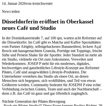
14. Januar 2026
von textschwester
News teilen
Düsseldorferin eröffnet in Oberkassel
neues Café und Studio
In der Dominikanerstraße 7, auf 100 qm, warten acht Reformer auf
die Düsseldorfer. Im Café gibt es Matcha und Kaffee Spezialitäten
vom Partner Alrighty, selbstgebackenes Bananenbrot, leckere Açaí
Bowls mit hausgemachtem Granola, Porridge mit Toppings, frische
Säfte und Protein Shake für die Sportler. Jeder Standort ist mehr als
ein Studio, vielmehr ein Ort zum Ankommen, Verweilen und
Wiederkommen. JOSEP P steht für ein modernes, digitales,
hochwertiges und ganzheitliches Lifestyle-Konzept aus Reformer
Pilates, Café und ausgewählten Lifestyle-Produkten. Die
Unternehmer verstehen das Studio als einen Ort, an denen
Menschen sich begegnen, sich wohlfühlen, und Teil von etwas
Größerem werden. Community bedeutet für JOSEPH P eine echte
Verbindung zwischen Gästen, Team und auch der Nachbarschaft –
denn z.B. das Café ist ganz und gar öffentlich zugänglich.
Nächste Generation der Pilates-Bewegung
„Noch ein Pilates-Studio?“ Diese Frage kennen Paulina Richter, 29,