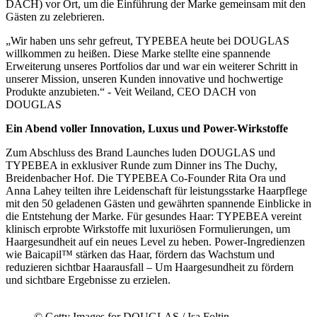
DACH) vor Ort, um die Einführung der Marke gemeinsam mit den
Gästen zu zelebrieren.
„Wir haben uns sehr gefreut, TYPEBEA heute bei DOUGLAS
willkommen zu heißen. Diese Marke stellte eine spannende
Erweiterung unseres Portfolios dar und war ein weiterer Schritt in
unserer Mission, unseren Kunden innovative und hochwertige
Produkte anzubieten.“ - Veit Weiland, CEO DACH von
DOUGLAS
Ein Abend voller Innovation, Luxus und Power-Wirkstoffe
Zum Abschluss des Brand Launches luden DOUGLAS und
TYPEBEA in exklusiver Runde zum Dinner ins The Duchy,
Breidenbacher Hof. Die TYPEBEA Co-Founder Rita Ora und
Anna Lahey teilten ihre Leidenschaft für leistungsstarke Haarpflege
mit den 50 geladenen Gästen und gewährten spannende Einblicke in
die Entstehung der Marke. Für gesundes Haar: TYPEBEA vereint
klinisch erprobte Wirkstoffe mit luxuriösen Formulierungen, um
Haargesundheit auf ein neues Level zu heben. Power-Ingredienzen
wie Baicapil™ stärken das Haar, fördern das Wachstum und
reduzieren sichtbar Haarausfall – Um Haargesundheit zu fördern
und sichtbare Ergebnisse zu erzielen.
© Getty Images for DOUGLAS / Isa Foltin