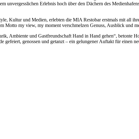
nem unvergesslichen Erlebnis hoch über den Dächern des Medienhafens
style, Kultur und Medien, erlebten die MIA Restobar erstmals mit all i
h dem Motto my view, my moment verschmelzen Genuss, Ausblick und m
rik, Ambiente und Gastfreundschaft Hand in Hand gehen“, betonte Hot
urde gefeiert, genossen und getanzt – ein gelungener Auftakt für eine