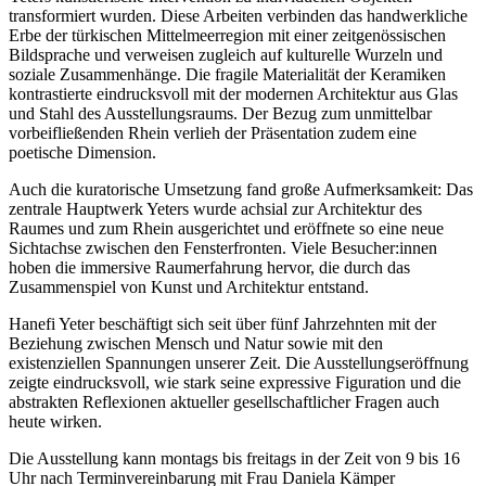
transformiert wurden. Diese Arbeiten verbinden das handwerkliche
Erbe der türkischen Mittelmeerregion mit einer zeitgenössischen
Bildsprache und verweisen zugleich auf kulturelle Wurzeln und
soziale Zusammenhänge. Die fragile Materialität der Keramiken
kontrastierte eindrucksvoll mit der modernen Architektur aus Glas
und Stahl des Ausstellungsraums. Der Bezug zum unmittelbar
vorbeifließenden Rhein verlieh der Präsentation zudem eine
poetische Dimension.
Auch die kuratorische Umsetzung fand große Aufmerksamkeit: Das
zentrale Hauptwerk Yeters wurde achsial zur Architektur des
Raumes und zum Rhein ausgerichtet und eröffnete so eine neue
Sichtachse zwischen den Fensterfronten. Viele Besucher:innen
hoben die immersive Raumerfahrung hervor, die durch das
Zusammenspiel von Kunst und Architektur entstand.
Hanefi Yeter beschäftigt sich seit über fünf Jahrzehnten mit der
Beziehung zwischen Mensch und Natur sowie mit den
existenziellen Spannungen unserer Zeit. Die Ausstellungseröffnung
zeigte eindrucksvoll, wie stark seine expressive Figuration und die
abstrakten Reflexionen aktueller gesellschaftlicher Fragen auch
heute wirken.
Die Ausstellung kann montags bis freitags in der Zeit von 9 bis 16
Uhr nach Terminvereinbarung mit Frau Daniela Kämper