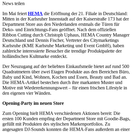
News teilen
Im Mai feiert
HEMA
die Eröffnung der 21. Filiale in Deutschland:
Mitten in der Karlsruher Innenstadt auf der Kaiserstraße 173 hat der
Department Store aus den Niederlanden erstmals die Türen für
Deko- und Einrichtungs-Fans geöffnet. Nach dem offiziellen
Ribbon Cutting durch Christoph Uphaus, HEMA Country Manager
Deutschland und Dennis Fischer, Vertreter des Citymarketings
Karlsruhe (KME Karlsruhe Marketing und Event GmbH), haben
zahlreiche interessierte Besucher die trendige Produktpalette der
holländischen Kultmarke entdeckt.
Der Neuzugang auf der beliebten Einkaufsmeile bietet auf rund 500
Quadratmetern über zwei Etagen Produkte aus den Bereichen Büro,
Baby und Kind, Wohnen, Kochen und Essen, Beauty und Bad an.
Die HEMA-Artikel bestechen durch ihre markanten Muster und
Motive mit Wiedererkennungswert – für einen frischen Lifestyle in
den eigenen vier Wänden.
Opening-Party im neuen Store
Zum Opening hielt HEMA verschiedenen Aktionen bereit: Die
ersten 100 Kunden empfing der Department Store mit Goodie-Bags,
gefüllt mit Produkten des stylischen Markenportfolios. Zu
angesagten DJ-Sounds konnten die HEMA-Fans außerdem an einer