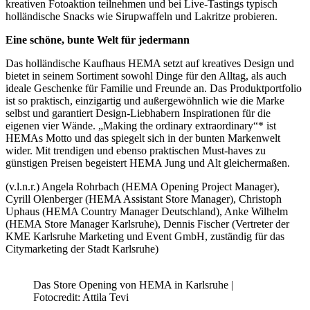
kreativen Fotoaktion teilnehmen und bei Live-Tastings typisch
holländische Snacks wie Sirupwaffeln und Lakritze probieren.
Eine schöne, bunte Welt für jedermann
Das holländische Kaufhaus HEMA setzt auf kreatives Design und
bietet in seinem Sortiment sowohl Dinge für den Alltag, als auch
ideale Geschenke für Familie und Freunde an. Das Produktportfolio
ist so praktisch, einzigartig und außergewöhnlich wie die Marke
selbst und garantiert Design-Liebhabern Inspirationen für die
eigenen vier Wände. „Making the ordinary extraordinary“* ist
HEMAs Motto und das spiegelt sich in der bunten Markenwelt
wider. Mit trendigen und ebenso praktischen Must-haves zu
günstigen Preisen begeistert HEMA Jung und Alt gleichermaßen.
(v.l.n.r.) Angela Rohrbach (HEMA Opening Project Manager),
Cyrill Olenberger (HEMA Assistant Store Manager), Christoph
Uphaus (HEMA Country Manager Deutschland), Anke Wilhelm
(HEMA Store Manager Karlsruhe), Dennis Fischer (Vertreter der
KME Karlsruhe Marketing und Event GmbH, zuständig für das
Citymarketing der Stadt Karlsruhe)
Das Store Opening von HEMA in Karlsruhe |
Fotocredit: Attila Tevi