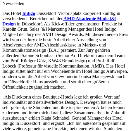
News teilen
Das Hotel
Indigo
Düsseldorf-Victoriaplatz kooperiert künftig in
verschiedenen Bereichen mit der
AMD Akademie Mode [&]
Design
in Düsseldorf. Als Kick-off der gemeinsamen Projekte ist
Karolin Grun, Sales [&] Marketing Manager des Hotel Indigo,
Mitglied der Jury des AMD Design Awards. Mit diesem neuen Preis
wird von der Jury die beste Arbeit einer Ausstellung von
Absolventen der AMD-Abschlussklasse in Marken- und
Kommunikationsdesign (B.A.) prämiert. Zur Jury gehören
außerdem Sabine Schönhaar (Senior Art Direktorin aus dem Team
von Prof. Rüdiger Götz, KW43 Branddesign) und Prof. Ralf
Lobeck (Professur für visuelle Kommunikation, AMD). Das Hotel
Indigo stiftet nicht nur ein Wochenende im Hotel Indigo Antwerpen,
sondern wird die Arbeit von Gewinnerin Louisa Maciejewski auch
im Düsseldorfer Haus ausstellen und somit einer größeren
Öffentlichkeit zugänglich machen.
„Als Direktorin eines Boutique-Hotels lege ich großen Wert auf
Individualität und detailverliebtes Design. Deswegen hat es mich
sehr gefreut, die Studenten und ihre inspirierenden Arbeiten kennen
zu lernen und freue mich darauf, diese Zusammenarbeit in Zukunft
auszubauen,“ erklärt Katja Schnabel, General Manager des Hotel
Indigo in Düsseldorf, und ergänzt: „Ich bin außerdem gespannt auf
viele weitere, gemeinsame Projekte, bei denen wir den Studenten