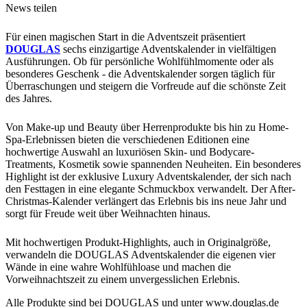
News teilen
Für einen magischen Start in die Adventszeit präsentiert
DOUGLAS
sechs einzigartige Adventskalender in vielfältigen
Ausführungen. Ob für persönliche Wohlfühlmomente oder als
besonderes Geschenk - die Adventskalender sorgen täglich für
Überraschungen und steigern die Vorfreude auf die schönste Zeit
des Jahres.
Von Make-up und Beauty über Herrenprodukte bis hin zu Home-
Spa-Erlebnissen bieten die verschiedenen Editionen eine
hochwertige Auswahl an luxuriösen Skin- und Bodycare-
Treatments, Kosmetik sowie spannenden Neuheiten. Ein besonderes
Highlight ist der exklusive Luxury Adventskalender, der sich nach
den Festtagen in eine elegante Schmuckbox verwandelt. Der After-
Christmas-Kalender verlängert das Erlebnis bis ins neue Jahr und
sorgt für Freude weit über Weihnachten hinaus.
Mit hochwertigen Produkt
-H
ighlights, auch in Originalgröße,
verwandeln die DOUGLAS Adventskalender die eigenen vier
Wände in eine wahre Wohlfühloase und machen die
Vorweihnachtszeit zu einem unvergesslichen Erlebnis.
Alle Produkte sind bei DOUGLAS und unter
www.douglas.de