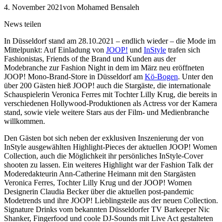
4. November 2021
von Mohamed Bensaleh
News teilen
In Düsseldorf stand am 28.10.2021 – endlich wieder – die Mode im
Mittelpunkt: Auf Einladung von
JOOP!
und
InStyle
trafen sich
Fashionistas, Friends of the Brand und Kunden aus der
Modebranche zur Fashion Night in dem im März neu eröffneten
JOOP! Mono-Brand-Store in Düsseldorf am
Kö-Bogen
. Unter den
über 200 Gästen hieß JOOP! auch die Stargäste, die internationale
Schauspielerin Veronica Ferres mit Tochter Lilly Krug, die bereits in
verschiedenen Hollywood-Produktionen als Actress vor der Kamera
stand, sowie viele weitere Stars aus der Film- und Medienbranche
willkommen.
Den Gästen bot sich neben der exklusiven Inszenierung der von
InStyle ausgewählten Highlight-Pieces der aktuellen JOOP! Women
Collection, auch die Möglichkeit ihr persönliches InStyle-Cover
shooten zu lassen. Ein weiteres Highlight war der Fashion Talk der
Moderedakteurin Ann-Catherine Heimann mit den Stargästen
Veronica Ferres, Tochter Lilly Krug und der JOOP! Women
Designerin Claudia Becker über die aktuellen post-pandemic
Modetrends und ihre JOOP! Lieblingsteile aus der neuen Collection.
Signature Drinks vom bekannten Düsseldorfer TV Barkeeper Nic
Shanker, Fingerfood und coole DJ-Sounds mit Live Act gestalteten