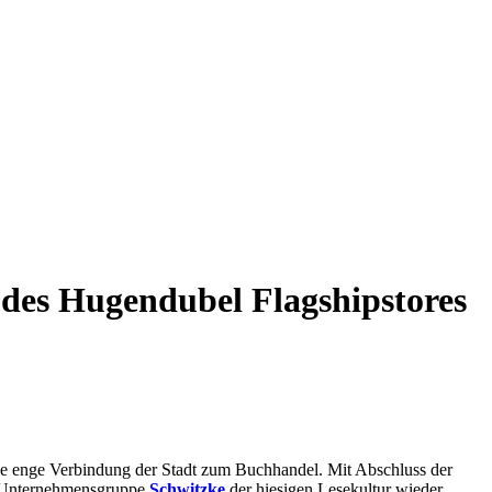
 des Hugendubel Flagshipstores
r die enge Verbindung der Stadt zum Buchhandel. Mit Abschluss der
er Unternehmensgruppe
Schwitzke
der hiesigen Lesekultur wieder