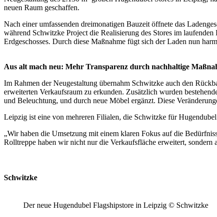
neuen Raum geschaffen.
Nach einer umfassenden dreimonatigen Bauzeit öffnete das Ladengeschä
während Schwitzke Project die Realisierung des Stores im laufenden
Erdgeschosses. Durch diese Maßnahme fügt sich der Laden nun harmoni
Aus alt mach neu: Mehr Transparenz durch nachhaltige Maßn
Im Rahmen der Neugestaltung übernahm Schwitzke auch den Rückbau e
erweiterten Verkaufsraum zu erkunden. Zusätzlich wurden bestehende
und Beleuchtung, und durch neue Möbel ergänzt. Diese Veränderunge
Leipzig ist eine von mehreren Filialen, die Schwitzke für Hugendubel
„Wir haben die Umsetzung mit einem klaren Fokus auf die Bedürfnis
Rolltreppe haben wir nicht nur die Verkaufsfläche erweitert, sonder
Schwitzke
Der neue Hugendubel Flagshipstore in Leipzig © Schwitzke