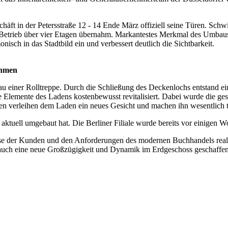
ft in der Petersstraße 12 - 14 Ende März offiziell seine Türen. Schwit
 Betrieb über vier Etagen übernahm. Markantestes Merkmal des Umbaus
sch in das Stadtbild ein und verbessert deutlich die Sichtbarkeit.
ahmen
iner Rolltreppe. Durch die Schließung des Deckenlochs entstand ein 
 Elemente des Ladens kostenbewusst revitalisiert. Dabei wurde die g
n verleihen dem Laden ein neues Gesicht und machen ihn wesentlich t
 aktuell umgebaut hat. Die Berliner Filiale wurde bereits vor einigen 
se der Kunden und den Anforderungen des modernen Buchhandels reali
n auch eine neue Großzügigkeit und Dynamik im Erdgeschoss geschaffen“