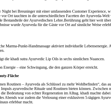
 Night bei Breuninger mit einer umfassenden Customer Experience, wi
or Ort tauchten in die unterschiedlichen Facetten der Ayurveda-Welt 
e Bestandteile der Ayurvedischen Lehre.Berührung geht hier weit über
isse wurde Ayurveda für die Gäste vor Ort auf sinnliche Weise erlebba
che Marma-Punkt-Handmassage aktiviert individuelle Lebensenergie. Ay
en.
gt die khadi sutra Ayurvedic Lip Oils in sechs sinnlichen Nuancen.
von Energie – eine Schwingung, die den ganzen Körper erreicht.
auty-Fläche
rnen Routinen – Ayurveda als Schlüssel zu mehr Wohlbefinden“, das au
mpuls ayurvedische Rituale und Routinen bieten können. Zwischen mod
 die Bedeutung von echter Regeneration im Alltag. khadi machte dabei
des Abends war zudem die Verlosung einer exklusiven 5-tägigen Ayurved
hinaus erlebbar macht.