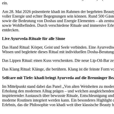
ein.
Am 28. Mai 2026 präsentierte khadi im Rahmen der begehrten Beauty
voller Energie und echter Begegnungen sein können. Rund 500 Gäste v
sowie die Bedeutung von Doshas und Energie Elementen – als zentral
sowie Wohlbefinden. Durch verschiedene Rituale und immersive Erlebn
entdecken.
Live Ayurveda-Rituale für alle Sinne
Das Hand Ritual: Körper, Geist und Seele verbinden. Eine Ayurvedis
Wissen und begleitete dieses Ritual mit individuellen Dosha-Beratung
Das Lippen Ritual: einen Kuss verschenken. Die neue Lip-Oil-Bar zei
Das Klang Ritual: Klänge, die berühren. Klang ist die feinste Form 
Selfcare mit Tiefe: khadi bringt Ayurveda auf die Breuninger Be
Im Mittelpunkt stand dabei das Panel „Von alten Weisheiten zu mode
Erholung den modernen Alltag prägen – und welchen ausgleichenden I
inspirierender Austausch über bewusste Rituale, Entschleunigung und
moderne Routinen integriert werden kann. Ein besonderes Highlight 
Erlebnis, das die Philosophie von khadi weit über klassische Beauty 