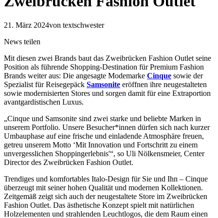
Zweibrücken Fashion Outlet
21. März 2024
von textschwester
News teilen
Mit diesen zwei Brands baut das Zweibrücken Fashion Outlet seine
Position als führende Shopping-Destination für Premium Fashion
Brands weiter aus: Die angesagte Modemarke
Cinque
sowie der
Spezialist für Reisegepäck
Samsonite
eröffnen ihre neugestalteten
sowie modernisierten Stores und sorgen damit für eine Extraportion
avantgardistischen Luxus.
„Cinque und Samsonite sind zwei starke und beliebte Marken in
unserem Portfolio. Unsere Besucher*innen dürfen sich nach kurzer
Umbauphase auf eine frische und einladende Atmosphäre freuen,
getreu unserem Motto ‘Mit Innovation und Fortschritt zu einem
unvergesslichen Shoppingerlebnis'“, so Uli Nölkensmeier, Center
Director des Zweibrücken Fashion Outlet.
Trendiges und komfortables Italo-Design für Sie und Ihn – Cinque
überzeugt mit seiner hohen Qualität und modernen Kollektionen.
Zeitgemäß zeigt sich auch der neugestaltete Store im Zweibrücken
Fashion Outlet. Das ästhetische Konzept spielt mit natürlichen
Holzelementen und strahlenden Leuchtlogos, die dem Raum einen