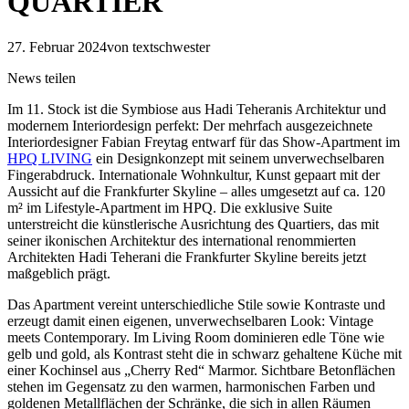
QUARTIER
27. Februar 2024
von textschwester
News teilen
Im 11. Stock ist die Symbiose aus Hadi Teheranis Architektur und
modernem Interiordesign perfekt: Der mehrfach ausgezeichnete
Interiordesigner Fabian Freytag entwarf für das Show-Apartment im
HPQ LIVING
ein Designkonzept mit seinem unverwechselbaren
Fingerabdruck. Internationale Wohnkultur, Kunst gepaart mit der
Aussicht auf die Frankfurter Skyline – alles umgesetzt auf ca. 120
m² im Lifestyle-Apartment im HPQ. Die exklusive Suite
unterstreicht die künstlerische Ausrichtung des Quartiers, das mit
seiner ikonischen Architektur des international renommierten
Architekten Hadi Teherani die Frankfurter Skyline bereits jetzt
maßgeblich prägt.
Das Apartment vereint unterschiedliche Stile sowie Kontraste und
erzeugt damit einen eigenen, unverwechselbaren Look: Vintage
meets Contemporary. Im Living Room dominieren edle Töne wie
gelb und gold, als Kontrast steht die in schwarz gehaltene Küche mit
einer Kochinsel aus „Cherry Red“ Marmor. Sichtbare Betonflächen
stehen im Gegensatz zu den warmen, harmonischen Farben und
goldenen Metallflächen der Schränke, die sich in allen Räumen