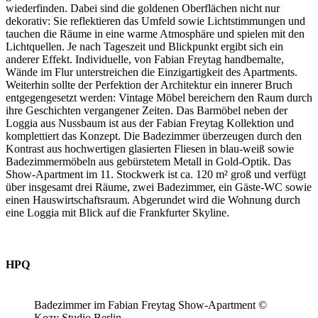
wiederfinden. Dabei sind die goldenen Oberflächen nicht nur
dekorativ: Sie reflektieren das Umfeld sowie Lichtstimmungen und
tauchen die Räume in eine warme Atmosphäre und spielen mit den
Lichtquellen. Je nach Tageszeit und Blickpunkt ergibt sich ein
anderer Effekt. Individuelle, von Fabian Freytag handbemalte,
Wände im Flur unterstreichen die Einzigartigkeit des Apartments.
Weiterhin sollte der Perfektion der Architektur ein innerer Bruch
entgegengesetzt werden: Vintage Möbel bereichern den Raum durch
ihre Geschichten vergangener Zeiten. Das Barmöbel neben der
Loggia aus Nussbaum ist aus der Fabian Freytag Kollektion und
komplettiert das Konzept. Die Badezimmer überzeugen durch den
Kontrast aus hochwertigen glasierten Fliesen in blau-weiß sowie
Badezimmermöbeln aus gebürstetem Metall in Gold-Optik. Das
Show-Apartment im 11. Stockwerk ist ca. 120 m² groß und verfügt
über insgesamt drei Räume, zwei Badezimmer, ein Gäste-WC sowie
einen Hauswirtschaftsraum. Abgerundet wird die Wohnung durch
eine Loggia mit Blick auf die Frankfurter Skyline.
HPQ
Badezimmer im Fabian Freytag Show-Apartment ©
Kozy Studio Berlin