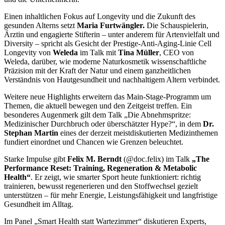
Einen inhaltlichen Fokus auf Longevity und die Zukunft des
gesunden Alterns setzt
Maria Furtwängler.
Die Schauspielerin,
Ärztin und engagierte Stifterin – unter anderem für Artenvielfalt und
Diversity – spricht als Gesicht der Prestige-Anti-Aging-Linie Cell
Longevity von
Weleda
im Talk mit
Tina Müller
, CEO von
Weleda, darüber, wie moderne Naturkosmetik wissenschaftliche
Präzision mit der Kraft der Natur und einem ganzheitlichen
Verständnis von Hautgesundheit und nachhaltigem Altern verbindet.
Weitere neue Highlights erweitern das Main-Stage-Programm um
Themen, die aktuell bewegen und den Zeitgeist treffen. Ein
besonderes Augenmerk gilt dem Talk „Die Abnehmspritze:
Medizinischer Durchbruch oder überschätzter Hype?“, in dem
Dr.
Stephan Martin
eines der derzeit meistdiskutierten Medizinthemen
fundiert einordnet und Chancen wie Grenzen beleuchtet.
Starke Impulse gibt
Felix M. Berndt
(@doc.felix) im Talk
„The
Performance Reset: Training, Regeneration & Metabolic
Health“
. Er zeigt, wie smarter Sport heute funktioniert: richtig
trainieren, bewusst regenerieren und den Stoffwechsel gezielt
unterstützen – für mehr Energie, Leistungsfähigkeit und langfristige
Gesundheit im Alltag.
Im Panel „Smart Health statt Wartezimmer“ diskutieren Experts,