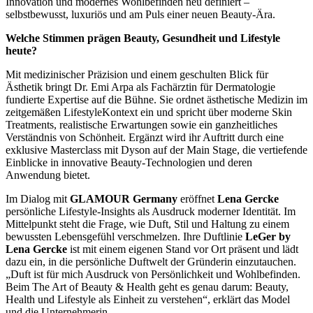
Innovation und modernes Wohlbefinden neu definiert –
selbstbewusst, luxuriös und am Puls einer neuen Beauty-Ära.
Welche Stimmen prägen Beauty, Gesundheit und Lifestyle
heute?
Mit medizinischer Präzision und einem geschulten Blick für
Ästhetik bringt Dr. Emi Arpa als Fachärztin für Dermatologie
fundierte Expertise auf die Bühne. Sie ordnet ästhetische Medizin im
zeitgemäßen LifestyleKontext ein und spricht über moderne Skin
Treatments, realistische Erwartungen sowie ein ganzheitliches
Verständnis von Schönheit. Ergänzt wird ihr Auftritt durch eine
exklusive Masterclass mit Dyson auf der Main Stage, die vertiefende
Einblicke in innovative Beauty-Technologien und deren
Anwendung bietet.
Im Dialog mit
GLAMOUR Germany
eröffnet
Lena Gercke
persönliche Lifestyle-Insights als Ausdruck moderner Identität. Im
Mittelpunkt steht die Frage, wie Duft, Stil und Haltung zu einem
bewussten Lebensgefühl verschmelzen. Ihre Duftlinie
LeGer by
Lena Gercke
ist mit einem eigenen Stand vor Ort präsent und lädt
dazu ein, in die persönliche Duftwelt der Gründerin einzutauchen.
„Duft ist für mich Ausdruck von Persönlichkeit und Wohlbefinden.
Beim The Art of Beauty & Health geht es genau darum: Beauty,
Health und Lifestyle als Einheit zu verstehen“, erklärt das Model
und die Unternehmerin.