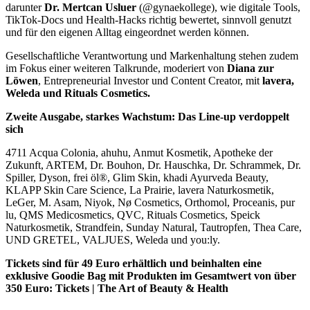
darunter
Dr. Mertcan Usluer
(@gynaekollege), wie digitale Tools,
TikTok-Docs und Health-Hacks richtig bewertet, sinnvoll genutzt
und für den eigenen Alltag eingeordnet werden können.
Gesellschaftliche Verantwortung und Markenhaltung stehen zudem
im Fokus einer weiteren Talkrunde, moderiert von
Diana zur
Löwen
, Entrepreneurial Investor und Content Creator, mit
lavera,
Weleda und Rituals Cosmetics.
Zweite Ausgabe, starkes Wachstum: Das Line-up verdoppelt
sich
4711 Acqua Colonia, ahuhu, Anmut Kosmetik, Apotheke der
Zukunft, ARTEM, Dr. Bouhon, Dr. Hauschka, Dr. Schrammek, Dr.
Spiller, Dyson, frei öl®, Glim Skin, khadi Ayurveda Beauty,
KLAPP Skin Care Science, La Prairie, lavera Naturkosmetik,
LeGer, M. Asam, Niyok, Nø Cosmetics, Orthomol, Proceanis, pur
lu, QMS Medicosmetics, QVC, Rituals Cosmetics, Speick
Naturkosmetik, Strandfein, Sunday Natural, Tautropfen, Thea Care,
UND GRETEL, VALJUES, Weleda und you:ly.
Tickets sind für 49 Euro erhältlich und beinhalten eine
exklusive Goodie Bag mit Produkten im Gesamtwert von über
350 Euro: Tickets | The Art of Beauty & Health