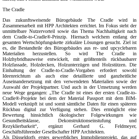
The Cradle
Das zukunftsweisende Bürogebäude The Cradle wird in
Zusammenarbeit mit HPP Architekten errichtet. Im Fokus steht der
unmittelbare Nutzervorteil sowie das Thema Nachhaltigkeit nach
dem Cradle-to-Cradle®-Prinzip. Hiernach welchem entlang der
gesamten Wertschöpfungskette zirkuläre Lösungen gesucht. Ziel ist
es, die Bestandteile des Bürogebäudes aus re- und upcyclebaren
Materialien herzustellen. So wird The Cradle in
Holzhybridbauweise entwickelt, mit größtenteils rückbaubarer
Holzfassade, Holzdecken, Holzunterzügen und Holzstützen. Die
Einhaltung der Cradle-to-Cradle-Vorgaben erfordert sowohl
Ideenreichtum als auch eine detaillierte und ganzheitliche
Auseinandersetzung mit den verwendeten Materialien sowie der
Auswahl der Projektpartner. Und auch in der Umsetzung werden
neue Wege gegangen: „The Cradle ist eines der ersten Cradle-to-
Cradle®-Projekte bei dem der Material Passport mit dem BIM-
Modell verknüpft ist und somit sämtliche Daten für einen späteren
Rückbau digital zur Verfügung stehen. Dies ermöglicht eine
Bewertung hinsichtlich ökologischer Folgewirkungen wie
Gesundheitsklasse, Dekonstruktionseinstufung und
Rezyklierbarkeit“, ergänzt Gerhard G. Feldmeyer,
Geschäftsführender Gesellschafter HPP Architekten.
Als Düsseldorfs erstes gewerbliches Immobilienprojekt, das auf