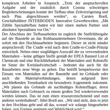
komplexen Arbeiten in Anspruch. „Trotz der anspruchsvollen
Aufgabe und der zusätzlich durch Corona schwierigen
Begleiterscheinungen konnte der Tiefbau ohne Zeitverzögerung und
nach Plan abgeschlossen werden“, so Carsten Boell,
Geschäftsführer INTERBODEN Innovative Gewerbewelten. „Mit
Züblin Spezialtiefbau hatten wir hier einen starken Partner und
absoluten Spezialisten vor Ort.“
Der Abschluss der Tiefbauarbeiten ist zugleich die Staffelübergabe
auf der Baustelle an das Rohbauunternehmen Oevermann, die ab
sofort mit den Hochbauarbeiten beginnen. Dieser ist nicht minder
anspruchsvoll: The Cradle wird nach dem Cradle-to-Cradle-Prinzip
entwickelt. Neben einer sorgfältigen Auswahl der zu verwendenden
Materialien – keine giftigen Stoffe gemäß der EPEA Banned List of
Chemicals und eine Rückführbarkeit der Materialien und Rohstoffe
im Sinne der Kreislaufwirtschaft – bedeutet das auch für die
Bauarbeiten neue Wege zu gehen. Das betrifft beispielsweise den
Einsatz von Materialien auf der Baustelle und im Gebäude oder
auch die Materialverbindungen, denen aufgrund ihrer
anschließenden Trennbarkeit ein besonderes Augenmerk zukommt.
„Wir planen das Gebäude als nachhaltiges Rohstofflager, deren
Materialien nach Gebrauch zu einem großen Teil wiederverwendet
werden können. Das ist zum einen ressourcenschonend und zum
anderen werterhaltend“, führt Boell aus. „Wir sind stolz, dass es jetzt
in den Hochbau geht und all das, worauf wir solange hingearbeitet
haben, nun Formen annimmt und Wirklichkeit wird.“