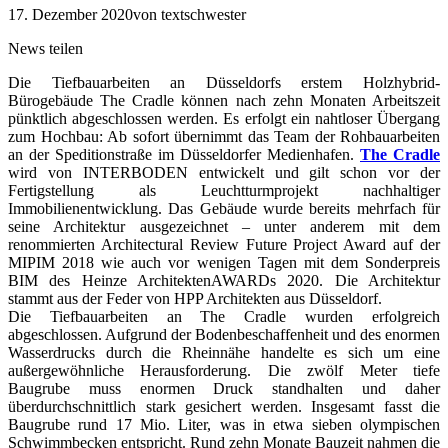
17. Dezember 2020
von textschwester
News teilen
Die Tiefbauarbeiten an Düsseldorfs erstem Holzhybrid-
Bürogebäude The Cradle können nach zehn Monaten Arbeitszeit
pünktlich abgeschlossen werden. Es erfolgt ein nahtloser Übergang
zum Hochbau: Ab sofort übernimmt das Team der Rohbauarbeiten
an der Speditionstraße im Düsseldorfer Medienhafen.
The Cradle
wird von INTERBODEN entwickelt und gilt schon vor der
Fertigstellung als Leuchtturmprojekt nachhaltiger
Immobilienentwicklung. Das Gebäude wurde bereits mehrfach für
seine Architektur ausgezeichnet – unter anderem mit dem
renommierten Architectural Review Future Project Award auf der
MIPIM 2018 wie auch vor wenigen Tagen mit dem Sonderpreis
BIM des Heinze ArchitektenAWARDs 2020. Die Architektur
stammt aus der Feder von HPP Architekten aus Düsseldorf.
Die Tiefbauarbeiten an The Cradle wurden erfolgreich
abgeschlossen. Aufgrund der Bodenbeschaffenheit und des enormen
Wasserdrucks durch die Rheinnähe handelte es sich um eine
außergewöhnliche Herausforderung. Die zwölf Meter tiefe
Baugrube muss enormen Druck standhalten und daher
überdurchschnittlich stark gesichert werden. Insgesamt fasst die
Baugrube rund 17 Mio. Liter, was in etwa sieben olympischen
Schwimmbecken entspricht. Rund zehn Monate Bauzeit nahmen die