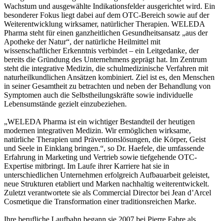
Wachstum und ausgewählte Indikationsfelder ausgerichtet wird. Ein
besonderer Fokus liegt dabei auf dem OTC-Bereich sowie auf der
Weiterentwicklung wirksamer, natürlicher Therapien. WELEDA
Pharma steht für einen ganzheitlichen Gesundheitsansatz „aus der
Apotheke der Natur“, der natürliche Heilmittel mit
wissenschaftlicher Erkenntnis verbindet – ein Leitgedanke, der
bereits die Gründung des Unternehmens geprägt hat. Im Zentrum
steht die integrative Medizin, die schulmedizinische Verfahren mit
naturheilkundlichen Ansätzen kombiniert. Ziel ist es, den Menschen
in seiner Gesamtheit zu betrachten und neben der Behandlung von
Symptomen auch die Selbstheilungskräfte sowie individuelle
Lebensumstände gezielt einzubeziehen.
„WELEDA Pharma ist ein wichtiger Bestandteil der heutigen
modernen integrativen Medizin. Wir ermöglichen wirksame,
natürliche Therapien und Präventionslösungen, die Körper, Geist
und Seele in Einklang bringen.“, so Dr. Haefele, die umfassende
Erfahrung in Marketing und Vertrieb sowie tiefgehende OTC-
Expertise mitbringt. Im Laufe ihrer Karriere hat sie in
unterschiedlichen Unternehmen erfolgreich Aufbauarbeit geleistet,
neue Strukturen etabliert und Marken nachhaltig weiterentwickelt.
Zuletzt verantwortete sie als Commercial Director bei Jean d’Arcel
Cosmetique die Transformation einer traditionsreichen Marke.
Ihre berufliche Laufbahn begann sie 2007 bei Pierre Fabre als