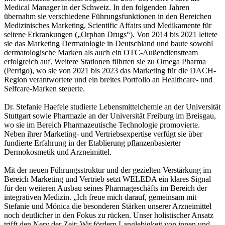
Medical Manager in der Schweiz. In den folgenden Jahren
übernahm sie verschiedene Führungsfunktionen in den Bereichen
Medizinisches Marketing, Scientific Affairs und Medikamente für
seltene Erkrankungen („Orphan Drugs“). Von 2014 bis 2021 leitete
sie das Marketing Dermatologie in Deutschland und baute sowohl
dermatologische Marken als auch ein OTC-Außendienstteam
erfolgreich auf. Weitere Stationen führten sie zu Omega Pharma
(Perrigo), wo sie von 2021 bis 2023 das Marketing für die DACH-
Region verantwortete und ein breites Portfolio an Healthcare- und
Selfcare-Marken steuerte.
Dr. Stefanie Haefele studierte Lebensmittelchemie an der Universität
Stuttgart sowie Pharmazie an der Universität Freiburg im Breisgau,
wo sie im Bereich Pharmazeutische Technologie promovierte.
Neben ihrer Marketing- und Vertriebsexpertise verfügt sie über
fundierte Erfahrung in der Etablierung pflanzenbasierter
Dermokosmetik und Arzneimittel.
Mit der neuen Führungsstruktur und der gezielten Verstärkung im
Bereich Marketing und Vertrieb setzt WELEDA ein klares Signal
für den weiteren Ausbau seines Pharmageschäfts im Bereich der
integrativen Medizin. „Ich freue mich darauf, gemeinsam mit
Stefanie und Mónica die besonderen Stärken unserer Arzneimittel
noch deutlicher in den Fokus zu rücken. Unser holistischer Ansatz
trifft den Nerv der Zeit: Wir fördern Langlebigkeit von innen und