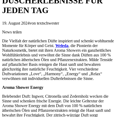
DUSCHERLEBNISSE FÜR
JEDEN TAG
19. August 2024
von textschwester
News teilen
Die Vielfalt der natürlichen Düfte inspiriert und schenkt wohltuende
Momente für Körper und Geist.
Weleda
, die Pionierin der
Naturkosmetik, bietet mit ihren Aroma Showers ein ganzheitliches
Wohlfühlerlebnis und verwöhnt die Sinne dank Düften aus 100 %
natürlichen ätherischen Ölen und Pflanzenextrakten. Milde Tenside
auf pflanzlicher Basis reinigen die Haut sanft und bewahren
gleichzeitig ihre natürliche Feuchtigkeit. Vier verschiedene
Duftvariationen „Love“, „Harmony“, „Energy“ und „Relax“
verwöhnen mit individuellen Dufterlebnissen die Sinne.
Aroma Shower Energy
Belebender Duft: Ingwer, Citronella und Zedernholz wecken die
Sinne und schenken frische Energie. Die leichte Geltextur der
Aroma Shower Energy mit dem Duft von 100 % natürlichen
ätherischen Ölen und Pflanzenextrakten reinigt die Haut sanft und
bewahrt ihre Feuchtigkeit. Der zitrisch-würzige Duft sorgt