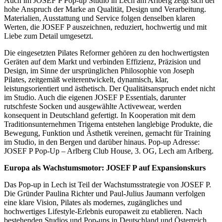
Auch im JOSEF P Pop-up Studio in Lech am Arlberg zeigt sich der
hohe Anspruch der Marke an Qualität, Design und Verarbeitung.
Materialien, Ausstattung und Service folgen denselben klaren
Werten, die JOSEF P auszeichnen, reduziert, hochwertig und mit
Liebe zum Detail umgesetzt.
Die eingesetzten Pilates Reformer gehören zu den hochwertigsten
Geräten auf dem Markt und verbinden Effizienz, Präzision und
Design, im Sinne der ursprünglichen Philosophie von Joseph
Pilates, zeitgemäß weiterentwickelt, dynamisch, klar,
leistungsorientiert und ästhetisch. Der Qualitätsanspruch endet nicht
im Studio. Auch die eigenen JOSEF P Essentials, darunter
rutschfeste Socken und ausgewählte Activewear, werden
konsequent in Deutschland gefertigt. In Kooperation mit dem
Traditionsunternehmen Trigema entstehen langlebige Produkte, die
Bewegung, Funktion und Ästhetik vereinen, gemacht für Training
im Studio, in den Bergen und darüber hinaus. Pop-up Adresse:
JOSEF P Pop-Up – Arlberg Club House, 3. OG, Lech am Arlberg.
Europa als Wachstumsmotor: JOSEF P auf Expansionskurs
Das Pop-up in Lech ist Teil der Wachstumsstrategie von JOSEF P.
Die Gründer Paulina Richter und Paul-Julius Jaumann verfolgen
eine klare Vision, Pilates als modernes, zugängliches und
hochwertiges Lifestyle-Erlebnis europaweit zu etablieren. Nach
bestehenden Studios und Pop-ups in Deutschland und Österreich