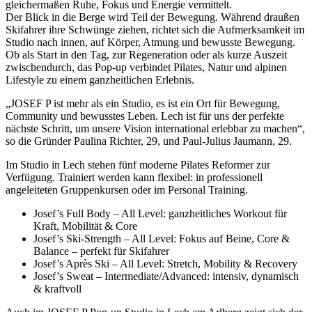
gleichermaßen Ruhe, Fokus und Energie vermittelt.
Der Blick in die Berge wird Teil der Bewegung. Während draußen
Skifahrer ihre Schwünge ziehen, richtet sich die Aufmerksamkeit im
Studio nach innen, auf Körper, Atmung und bewusste Bewegung.
Ob als Start in den Tag, zur Regeneration oder als kurze Auszeit
zwischendurch, das Pop-up verbindet Pilates, Natur und alpinen
Lifestyle zu einem ganzheitlichen Erlebnis.
„JOSEF P ist mehr als ein Studio, es ist ein Ort für Bewegung,
Community und bewusstes Leben. Lech ist für uns der perfekte
nächste Schritt, um unsere Vision international erlebbar zu machen“,
so die Gründer Paulina Richter, 29, und Paul-Julius Jaumann, 29.
Im Studio in Lech stehen fünf moderne Pilates Reformer zur
Verfügung. Trainiert werden kann flexibel: in professionell
angeleiteten Gruppenkursen oder im Personal Training.
Josef’s Full Body – All Level: ganzheitliches Workout für
Kraft, Mobilität & Core
Josef’s Ski-Strength – All Level: Fokus auf Beine, Core &
Balance – perfekt für Skifahrer
Josef’s Après Ski – All Level: Stretch, Mobility & Recovery
Josef’s Sweat – Intermediate/Advanced: intensiv, dynamisch
& kraftvoll