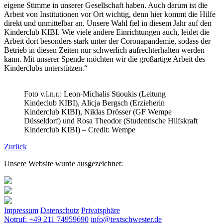
eigene Stimme in unserer Gesellschaft haben. Auch darum ist die
Arbeit von Institutionen vor Ort wichtig, denn hier kommt die Hilfe
direkt und unmittelbar an. Unsere Wahl fiel in diesem Jahr auf den
Kinderclub KIBI. Wie viele andere Einrichtungen auch, leidet die
Arbeit dort besonders stark unter der Coronapandemie, sodass der
Betrieb in diesen Zeiten nur schwerlich aufrechterhalten werden
kann. Mit unserer Spende möchten wir die großartige Arbeit des
Kinderclubs unterstützen.“
Foto v.l.n.r.: Leon-Michalis Stioukis (Leitung
Kindeclub KIBI), Alicja Bergsch (Erzieherin
Kinderclub KIBI), Niklas Drösser (GF Wempe
Düsseldorf) und Rosa Theodor (Studentische Hilfskraft
Kinderclub KIBI) – Credit: Wempe
Zurück
Unsere Website wurde ausgezeichnet:
Impressum
Datenschutz
Privatsphäre
Notruf: +49 211 74959690
info@textschwester.de