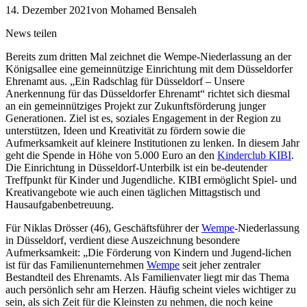
14. Dezember 2021
von Mohamed Bensaleh
News teilen
Bereits zum dritten Mal zeichnet die Wempe-Niederlassung an der
Königsallee eine gemeinnützige Einrichtung mit dem Düsseldorfer
Ehrenamt aus. „Ein Radschlag für Düsseldorf – Unsere
Anerkennung für das Düsseldorfer Ehrenamt“ richtet sich diesmal
an ein gemeinnütziges Projekt zur Zukunftsförderung junger
Generationen. Ziel ist es, soziales Engagement in der Region zu
unterstützen, Ideen und Kreativität zu fördern sowie die
Aufmerksamkeit auf kleinere Institutionen zu lenken. In diesem Jahr
geht die Spende in Höhe von 5.000 Euro an den
Kinderclub KIBI
.
Die Einrichtung in Düsseldorf-Unterbilk ist ein be-deutender
Treffpunkt für Kinder und Jugendliche. KIBI ermöglicht Spiel- und
Kreativangebote wie auch einen täglichen Mittagstisch und
Hausaufgabenbetreuung.
Für Niklas Drösser (46), Geschäftsführer der
Wempe
-Niederlassung
in Düsseldorf, verdient diese Auszeichnung besondere
Aufmerksamkeit: „Die Förderung von Kindern und Jugend-lichen
ist für das Familienunternehmen
Wempe
seit jeher zentraler
Bestandteil des Ehrenamts. Als Familienvater liegt mir das Thema
auch persönlich sehr am Herzen. Häufig scheint vieles wichtiger zu
sein, als sich Zeit für die Kleinsten zu nehmen, die noch keine