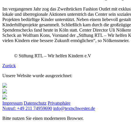
Im vergangenen Jahr zog das Zweibrücken Fashion Outlet mit exklus
lokale und überregionale Aktionen unterstrich das Center sein sozial
Projekten bedürftige Kinder unterstützt. Neben einem liebevoll ge
Kinderhilfsprojekte gesammelt. Schließlich kam durch die großzügi
Spendenschecks fand heute in Köln statt. Center Director Uli Nölkens
Scheck an Wolfram Kons, Vorstand der „Stiftung RTL – Wir helfen Ki
vielen Kindern eine bessere Zukunft ermöglichen“, so Nölkensmeier.
© Stiftung RTL – Wir helfen Kindern e.V
Zurück
Unsere Website wurde ausgezeichnet:
Impressum
Datenschutz
Privatsphäre
Notruf: +49 211 74959690
info@textschwester.de
Bitte nutzen Sie einen moderneren Browser.